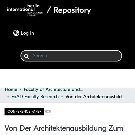
(current)
Log In
Home
Faculty of Architecture and Design
Communities & Collections
FoAD Faculty Research
Von der Architektenausbildung zum Architekturstudium! Forschendes Lernen als architekturwissenschaftliches Integral in der Lehre
Browse
2021
CONFERENCE PAPER
Statistics
Von Der Architektenausbildung Zum