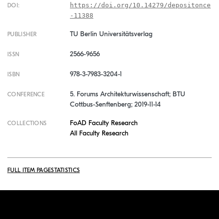
https://doi.org/10.14279/depositonce
DOI:
-11388
TU Berlin Universitätsverlag
PUBLISHER
2566-9656
ISSN
978-3-7983-3204-1
ISBN
5. Forums Architekturwissenschaft
;
BTU
CONFERENCE
Cottbus-Senftenberg
;
2019-11-14
FoAD Faculty Research
COLLECTIONS
All Faculty Research
FULL ITEM PAGE
STATISTICS